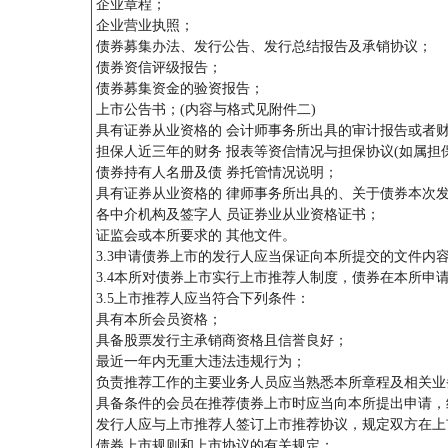
企业章程；
企业营业执照；
债券募集办法、发行公告、发行总结报告及承销协议；
债券资信评级报告；
债券募集资金的验资报告；
上市公告书；(内容与格式见附件二)
具有证券从业资格的 会计师事务所出具的审计报告或者
担保人近三年的财务 报表等资信情况与担保协议(如属担
债券持有人名册及债 券托管情况说明；
具有证券从业资格的 律师事务所出具的、关于债券本次
各中介机构及签字人 员证券业从业资格证书；
证监会或本所要求的 其他文件。
3.3申请债券上市的发行人应当保证向本所提交的文件内
3.4本所对债券上市实行上市推荐人制度，债券在本所
3.5上市推荐人应当符合下列条件：
具有本所会员资格；
具备股票发行主承销商资格且信誉良好；
最近一年内无重大违法违规行为；
负责推荐工作的主要业务人员应当熟悉本所章程及相关业
具备条件的会员在推荐债券上市时应当向本所提出申请，
发行人应与上市推荐人签订上市推荐协议，规定双方在上
债券上市规则和上市协议的有关规定；