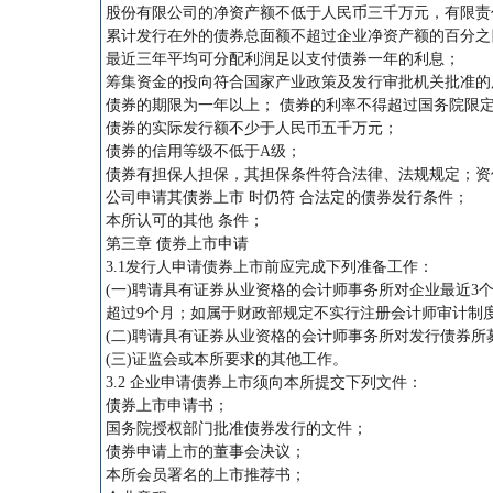
股份有限公司的净资产额不低于人民币三千万元，有限责
累计发行在外的债券总面额不超过企业净资产额的百分之
最近三年平均可分配利润足以支付债券一年的利息；
筹集资金的投向符合国家产业政策及发行审批机关批准的
债券的期限为一年以上； 债券的利率不得超过国务院限
债券的实际发行额不少于人民币五千万元；
债券的信用等级不低于A级；
债券有担保人担保，其担保条件符合法律、法规规定；资
公司申请其债券上市 时仍符 合法定的债券发行条件；
本所认可的其他 条件；
第三章 债券上市申请
3.1发行人申请债券上市前应完成下列准备工作：
(一)聘请具有证券从业资格的会计师事务所对企业最近
超过9个月；如属于财政部规定不实行注册会计师审计制
(二)聘请具有证券从业资格的会计师事务所对发行债券
(三)证监会或本所要求的其他工作。
3.2 企业申请债券上市须向本所提交下列文件：
债券上市申请书；
国务院授权部门批准债券发行的文件；
债券申请上市的董事会决议；
本所会员署名的上市推荐书；