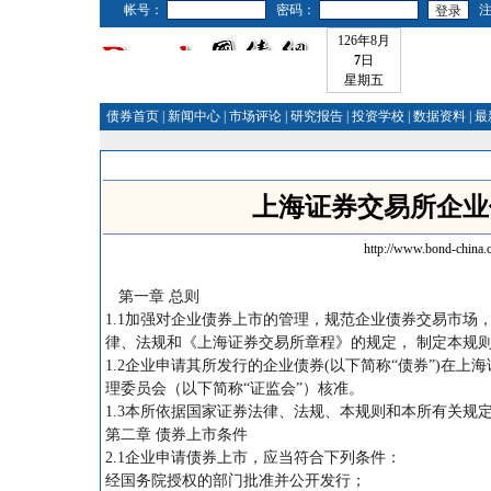
帐号：
密码：
126年8月
7
日
星期五
债券首页
|
新闻中心
|
市场评论
|
研究报告
|
投资学校
|
数据资料
|
最
上海证券交易所企业债
http://www.bond-china.
第一章 总则
1.1加强对企业债券上市的管理，规范企业债券交易市
律、法规和《上海证券交易所章程》的规定， 制定本规
1.2企业申请其所发行的企业债券(以下简称“债券”)在上
理委员会（以下简称“证监会”）核准。
1.3本所依据国家证券法律、法规、本规则和本所有关规
第二章 债券上市条件
2.1企业申请债券上市，应当符合下列条件：
经国务院授权的部门批准并公开发行；