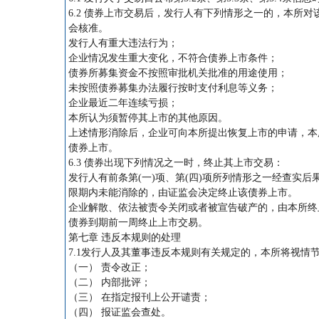
6.2 债券上市交易后，发行人有下列情形之一的，本所
会核准。
发行人有重大违法行为；
企业情况发生重大变化，不符合债券上市条件；
债券所募集资金不按照审批机关批准的用途使用；
未按照债券募集办法履行按时支付利息等义务；
企业最近二年连续亏损；
本所认为须暂停其上市的其他原因。
上述情形消除后，企业可向本所提出恢复上市的申请，本
债券上市。
6.3 债券出现下列情况之一时，终止其上市交易：
发行人有前条第(一)项、第(四)项所列情形之一经查实后果
限期内未能消除的，由证监会决定终止该债券上市。
企业解散、依法被责令关闭或者被宣告破产的，由本所终
债券到期前一周终止上市交易。
第七章 违反本规则的处理
7.1发行人及其董事违反本规则有关规定的，本所将视情
（一） 责令改正；
（二） 内部批评；
（三） 在指定报刊上公开谴责；
（四） 报证监会查处。