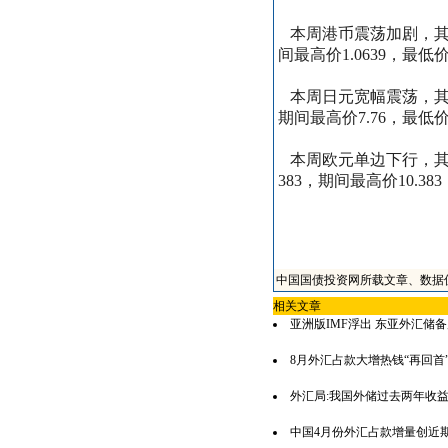
本周港币震荡加剧，
间最高价
1.0639
，最低
本周日元宽幅震荡，
期间最高价
7.76
，最低
本周欧元单边下行，
383
，期间最高价
10.383
中国国债投资网所载文章、数据
相关文章
亚洲版IMF浮出 东亚外汇储
8月外汇占款大增热钱“再回首
外汇局:我国外储过去两年收益
中国4月份外汇占款增量创近