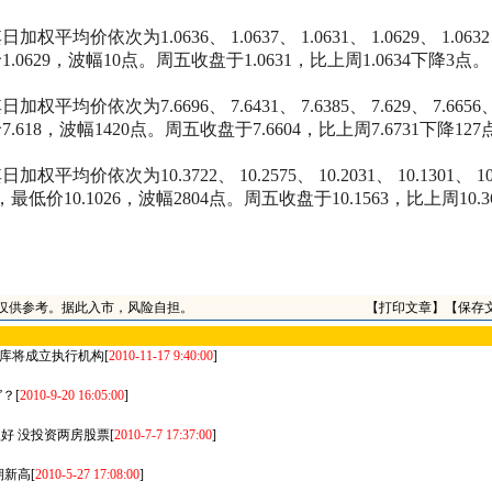
其日加权平均价依次为
1.0636
、
1.0637
、
1.0631
、
1.0629
、
1.0632
价
1.0629
，波幅
10
点。周五收盘于
1.0631
，比上周
1.0634
下降
3
点。
其日加权平均价依次为
7.6696
、
7.6431
、
7.6385
、
7.629
、
7.6656
价
7.618
，波幅
1420
点。周五收盘于
7.6604
，比上周
7.6731
下降
127
其日加权平均价依次为
10.3722
、
10.2575
、
10.2031
、
10.1301
、
10
，最低价
10.1026
，波幅
2804
点。周五收盘于
10.1563
，比上周
10.3
仅供参考。据此入市，风险自担。
【
打印文章
】【
保存
备库将成立执行机构
[
2010-11-17 9:40:00
]
”？
[
2010-9-20 16:05:00
]
好 没投资两房股票
[
2010-7-7 17:37:00
]
期新高
[
2010-5-27 17:08:00
]