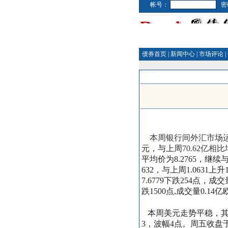
帐号：
密
债券首页
|
新闻中心
|
市场评论
|
本周银行间外汇市场运
元，与上周
70.62
亿相比
平均价为
8.2765
，继续
632
，与上周
1.0631
上升
7.6779
下跌
254
点，成交
跌
1500
点
,
成交量
0.14
亿
本周美元走势平稳，
3
，波幅
4
点。周五收盘