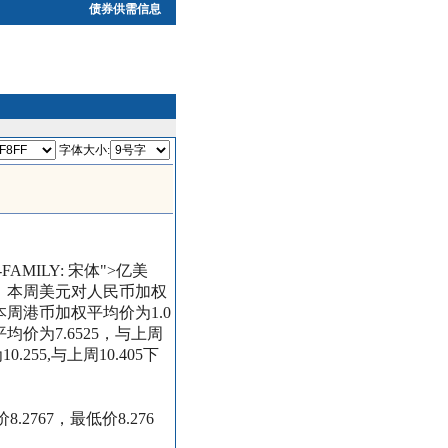
债券供需信息
字体大小:
NT-FAMILY: 宋体">亿美
。
本周美元对人民币加权
本周港币加权平均价为
1.0
平均价为
7.6525
，与上周
为
10.255,
与上周
10.405
下
价
8.2767
，最低价
8.276