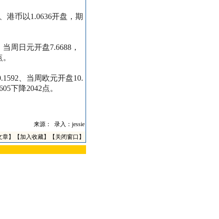
、港币以
1.0636
开盘，期
、当周日元开盘
7.6688
，
点。
.1592
、当周欧元开盘
10.
605
下降
2042
点。
来源：
录入：jessie
文章
】【
加入收藏
】【
关闭窗口
】