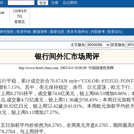
码：
注册
忘记密码
126年8月
7
日
星期五
研究报告
|
投资学校
|
数据资料
|
最新信息
|
资本市场评论
|
内部参考
|
投资论坛
|
文字颜色:
背景颜色:
银行间外汇市场周评
http://www.bond-china.com
2005-6-6 10:00:00
中国国债投资网
行平稳，累计成交折合
70.67
AN style="COLOR: #353535; FO
增长
7.15%
。其中，美元保持稳定，港币、日元震荡，欧元下行
与上周
8.2765
持平，成交量
74.6
亿美元，较上周
68.53
增加
8.86%
；
1
点
,
成交量
4.72
亿港元，较上周
11.36
减少
58.45%
；本周日元加权
量
30.92
亿日元，较上周
52.42
减少
41.01%
。本周欧元加权平均价
欧元，较上周
0.11
增加
27.27%
。
其五日加权平均价依然为
8.2765
，全周美元开盘
8.2765
，期间最高
于
8.2764
，与上周持平。