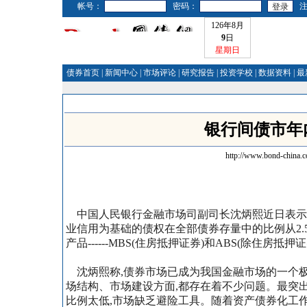
帐号：
密码：
126年8月
9
日
星期日
债券首页
|
新闻中心
|
市场评论
|
研究报告
|
投资学校
|
数据资料
|
最
银行间债市年
http://www.bond-china.
中国人民银行金融市场司副司长沈炳熙近日表示,
业信用为基础的债权在全部债券存量中的比例从2.5
产品------MBS(住房抵押证券)和ABS(除住房
沈炳熙称,债券市场已成为我国金融市场的一个极
场结构、市场建设方面,都存在着不少问题。最突出
比例太低,市场缺乏避险工具。随着资产债券化工