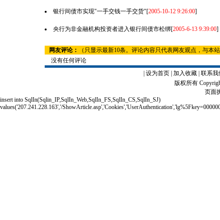
银行间债市实现"一手交钱一手交货"
[
2005-10-12 9:26:00
]
央行为非金融机构投资者进入银行间债市松绑
[
2005-6-13 9:39:00
]
网友评论：
（只显示最新10条。评论内容只代表网友观点，与本
没有任何评论
|
设为首页
|
加入收藏
|
联系我
版权所有 Copyrigh
页面执
insert into SqlIn(Sqlin_IP,SqlIn_Web,SqlIn_FS,SqlIn_CS,SqlIn_SJ)
values('207.241.228.163','/ShowArticle.asp','Cookies','UserAuthentication','lg%