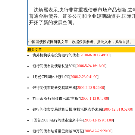
沈炳熙表示,央行非常重视债券市场产品创新,去
普通金融债券、证券公司和企业短期融资券,国际
开拓了新的发展空间。
中国国债投资网所载文章、数据仅供参考。据此入市，风险自担。
相关文章
境外机构获准投资银行间债市
[
2010-8-18 17:49:00
]
银行间债市发债增长近50%
[
2006-5-24 16:18:00
]
1月份CPI同比上涨1.9%
[
2006-2-23 9:41:00
]
银行间债市现券交易减三成
[
2006-2-23 9:26:00
]
刘士余:银行间债市已成"主板"
[
2006-1-13 9:45:00
]
银行间债市交易结算日报:交投活跃态势未减
[
2005-12-31 9:52:00
]
[回首2005] 银行间债市迎来丰年
[
2005-12-15 9:51:00
]
银行间债市结算量已突破20万亿
[
2005-12-2 9:20:00
]