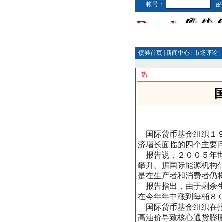
帐号：
密
债券首页
|
新闻中心
|
市场评论
|
热
国际货币基金组织１９
济增长面临的四个主要
报告说，２００５年世
攀升。据国际能源机构
是在生产者和消费者仍
报告指出，由于剩余生
在今年年中涨到每桶８
国际货币基金组织在报
高油价导致核心通货膨