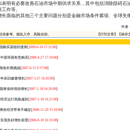
表明有必要改善石油市场中期供求关系，其中包括消除阻碍石
据工作等。
长面临的其他三个主要问题分别是金融市场条件紧缩、全球失
作者
仅供参考。据此入市，风险自担。
【
打印文章
】【
保存
国购买该组织债券
[
2009-6-10 17:32:00
]
 中国等国有意购买
[
2009-4-27 17:34:00
]
面临长期挑战
[
2007-6-15 9:57:00
]
今年依旧健康增长
[
2007-3-27 16:45:00
]
中国将保持强劲增长
[
2007-1-18 16:26:00
]
界经济运行风险减轻
[
2007-1-18 16:25:00
]
 将给经济带来不确定
[
2006-11-20 15:10:00
]
济呈现良好增长前景
[
2006-9-18 16:35:00
]