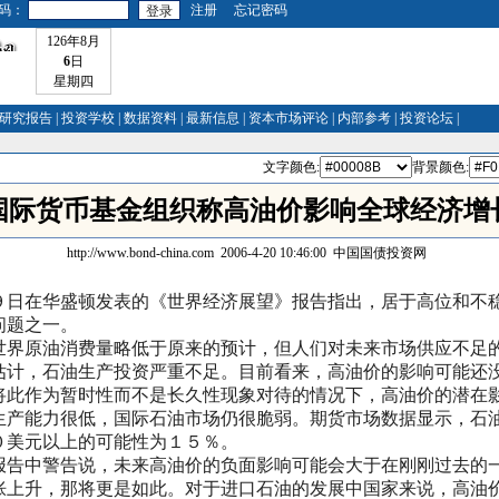
码：
注册
忘记密码
126年8月
6
日
星期四
研究报告
|
投资学校
|
数据资料
|
最新信息
|
资本市场评论
|
内部参考
|
投资论坛
|
文字颜色:
背景颜色:
国际货币基金组织称高油价影响全球经济增
http://www.bond-china.com
2006-4-20 10:46:00
中国国债投资网
日在华盛顿发表的《世界经济展望》报告指出，居于高位和不
问题之一。
界原油消费量略低于
原来的预计，但人们对未来市场供应不足
估计，石油生产投资严重不足。目前看来，高油价的影响可能还
将此作为暂时性而不是长久性现象对待的情况下，高油价的潜
产能力很低，国际石油市场仍很脆弱。期货市场数据显示，石
０美元以上的可能性为１５％。
告中警告说，未来高油价的负面影响可能会大于在刚刚过去的
胀上升，那将更是如此。对于进口石油的发展中国家来说，高