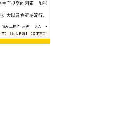
油生产投资的因素、加强
衡扩大以及禽流感流行。
：胡芳;王振华 来源：
录入：sun
文章
】【
加入收藏
】【
关闭窗口
】