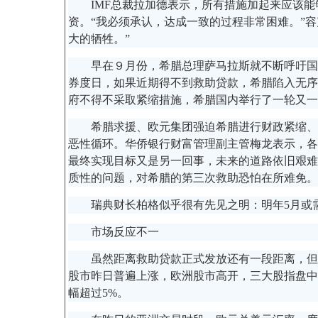
IMF总裁拉加德表示，所有措施加起来应该能
资。“我必须承认，达成一致的过程非常困难。”
大的牺牲。”
早在９月份，希腊总理萨马拉斯就不断呼吁国际
券度日，如果近期得不到救助贷款，希腊陷入无序
府不得不采取紧缩措施，希腊国内举行了一轮又一
希腊求援、欧元集团强迫希腊进行财政紧缩、希
恶性循环。华侨银行财富管理副主管梅龙表示，各
最终实现目标又是另一回事，未来的道路依旧艰难
质性的问题，对希腊的第三次救助恐怕在所难免。
瑞典财长柏格似乎很有先见之明：明年5月或需
市场反应不一
虽然距离救助贷款正式发放还有一段距离，但可
股市昨日普遍上涨，欧洲股市高开，三大股指盘中
幅超过5%。