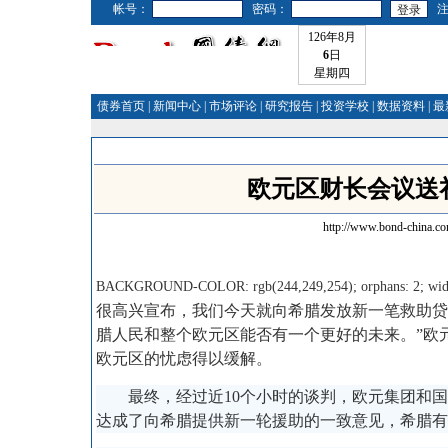
帐号：
密码：
126年8月
6
日
星期四
债券首页
|
新闻中心
|
市场评论
|
研究报告
|
投资学校
|
数据资料
|
最
欧元区财长会议送礼
http://www.bond-china.c
BACKGROUND-COLOR: rgb(244,249,254); orphans: 2; widows: 
很高兴宣布，我们今天就向希腊发放新一笔救助贷
腊人民和整个欧元区能否有一个更好的未来。”欧
欧元区的忧虑得以缓解。
最终，经过近10个小时的谈判，欧元集团和国际
达成了向希腊提供新一轮援助的一致意见，希腊有望