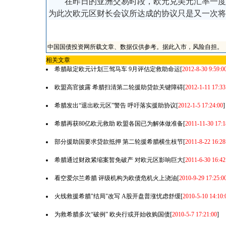
在昨日的亚洲交易时段，欧元兑美元汇率一度突
为此次欧元区财长会议所达成的协议只是又一次将
中国国债投资网所载文章、数据仅供参考。据此入市，风险自担。
相关文章
希腊敲定欧元计划三驾马车 9月评估定救助命运
[
2012-8-30 9:59:0
欧盟高官披露 希腊扫清第二轮援助贷款关键障碍
[
2012-1-11 17:33
希腊发出“退出欧元区”警告 呼吁落实援助协议
[
2012-1-5 17:24:00
]
希腊再获80亿欧元救助 欧盟各国已为解体做准备
[
2011-11-30 17:1
部分援助国要求贷款抵押 第二轮援希腊横生枝节
[
2011-8-22 16:28
希腊通过财政紧缩案暂免破产 对欧元区影响巨大
[
2011-6-30 16:42
看空爱尔兰希腊 评级机构为欧债危机火上浇油
[
2010-9-29 17:25:0
火线救援希腊"结局"改写 A股开盘普涨忧虑舒缓
[
2010-5-10 14:10:
为救希腊多次“破例” 欧央行或开始收购国债
[
2010-5-7 17:21:00
]