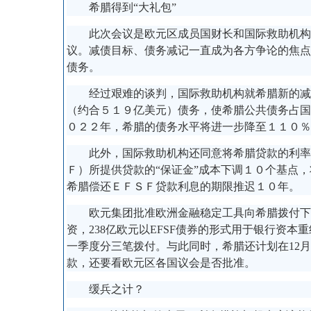
希腊得到“大礼包”
此次会议是欧元区成员国财长和国际救助机构过
议。减债目标、债务减记一直成为各方争论的焦点
债务。
经过艰难的谈判，国际救助机构就希腊新的减债
（约合５１９亿美元）债务，使希腊公共债务占国
０２２年，希腊的债务水平将进一步降至１１０％
此外，国际救助机构还同意将希腊贷款的利率降
Ｆ）所提供贷款的“保证金”成本下调１０个基点
希腊偿还ＥＦＳＦ贷款利息的期限推迟１０年。
欧元集团批准欧洲金融稳定工具向希腊拨付下一笔
资，238亿欧元以EFSF债券的形式用于银行资本
一季度分三笔拨付。与此同时，希腊还计划在12
款，还要看欧元区各国议会是否批准。
缓兵之计？