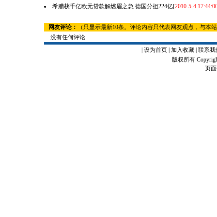
希腊获千亿欧元贷款解燃眉之急 德国分担224亿
[
2010-5-4 17:44:0
网友评论：
（只显示最新10条。评论内容只代表网友观点，与本
没有任何评论
|
设为首页
|
加入收藏
|
联系我
版权所有 Copyrigh
页面