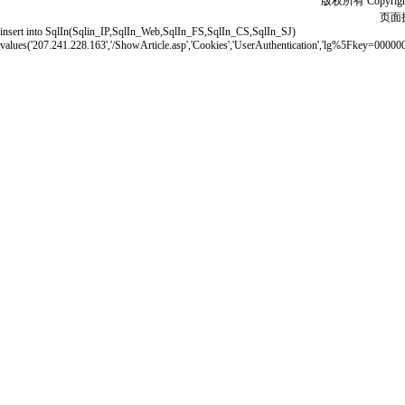
版权所有 Copyrigh
页面执
insert into SqlIn(Sqlin_IP,SqlIn_Web,SqlIn_FS,SqlIn_CS,SqlIn_SJ)
values('207.241.228.163','/ShowArticle.asp','Cookies','UserAuthentication','lg%