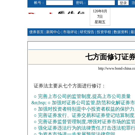
帐号：
密码：
126年8月
7
日
星期五
债券首页
|
新闻中心
|
市场评论
|
研究报告
|
投资学校
|
数据资料
|
最
七方面修订证券
http://www.bond-china.c
证券法主要从七个方面进行修订：
○ 完善上市公司的监管制度,提高上市公司质量
&n;
bsp; ○ 加强对证券公司监管,防范和化解证券
○ 加强对投资者特别是中小投资者权益的保护力
○ 完善证券发行、证券交易和证券登记结算制度,
○ 完善证券监督管理制度,增强对证券市场的监
○ 强化证券违法行为的法律责任,打击违法犯罪
○ 为资本市场进一步发展预留法律空间