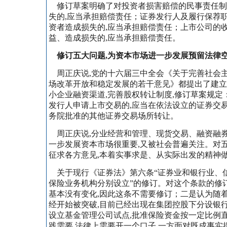
修订草案明确了对投资者损害赔偿的民事责任制
失的,应当承担赔偿责任；证券发行人及履行保荐
资者造成损失的,应当承担赔偿责任；上市公司的
益、造成损失的,应当承担赔偿责任。
修订五大问题,为资本市场进一步发展预留法律
周正庆说,党的十六届三中全会《关于完善社会
场改革开放和稳定发展的若干意见》都提出了建立
小企业融资渠道,完善股权转让制度,修订草案规定
发行人申请上市交易的,应当在依法设立的证券交
务院批准的其他证券交易场所转让。
周正庆说,分业经营和管理、现货交易、融资融券
一步发展资本市场很重要,又被社会普遍关注。对五
征求各方意见,本着实事求是、从实际出发的精神
关于现行《证券法》第六条“证券业和银行业、
保险业务机构分别设立”的修订。对这个条款的修
基本没有变化,因此这条不需要修订；二是认为随
经开始被突破,目前已经出现在集团控股下分设银
设立基金管理公司试点,批准保险资金按一定比例
践需要,法律上需要开一个口子,一方面对既成事实