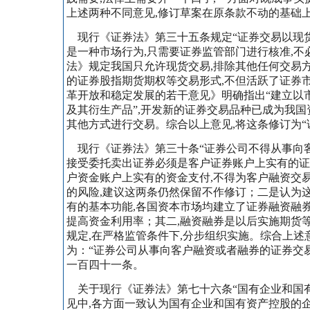
上述两种不同意见,修订草案在原条款不动的基础上
现行《证券法》第三十五条规定“证券交易以现货
是一种市场行为,只需要证券监管部门进行核准,不
法》规定我国只允许现货交易,排除其他任何交易
的证券股指期货期权等交易形式,不但活跃了证券
革开放和稳定发展的若干意见》明确指出“建立以
及其衍生产品”,开发新的证券交易品种已成为我
其他方式进行交易。综合以上意见,将这条修订为
现行《证券法》第三十条“证券公司不得从事向客
接受委托卖出证券必须是客户证券账户上实有的证
户资金账户上实有的资金支付,不得为客户融资交
的风险,建议这两条仍然保留不作修订；二是认为这
有的基本功能,各国资本市场均建立了证券融资融券
提高资金利用率；其二,融资融券是以后实施期货
规定,在严格监管条件下,分步组织实施。综合上述
为：“证券公司从事向客户融资或者融券的证券交易
一百四十一条。
关于现行《证券法》第七十六条“国有企业和国有
见中,各方面一致认为国有企业和国有资产控股的