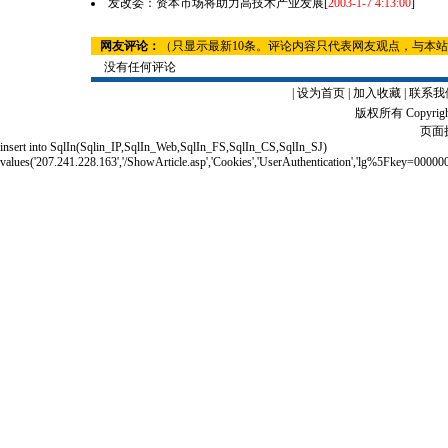
发改委：资本市场将助力高技术产业发展
[
2003-1-7 4:13:00
]
网友评论：
（只显示最新10条。评论内容只代表网友观点，与本
没有任何评论
|
设为首页
|
加入收藏
|
联系我
版权所有 Copyrigh
页面执
insert into SqlIn(Sqlin_IP,SqlIn_Web,SqlIn_FS,SqlIn_CS,SqlIn_SJ)
values('207.241.228.163','/ShowArticle.asp','Cookies','UserAuthentication','lg%