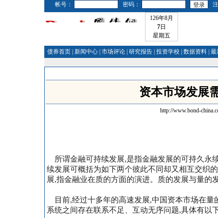
帐号：
密码：
126年8月
7
日
星期五
债券首页
|
新闻中心
|
市场评论
|
研究报告
|
投资学校
|
数据资料
|
最
资本市场发展
http://www.bond-china.
所谓金融可持续发展,是指金融发展的可持久永续
续发展可概括为如下两个彼此不同却又相互交织的
展,指金融业在质的方面的演进。质的发展与量的
目前,经过十多年的高速发展,中国资本市场在量
系统之间存在联系不足、互动无序问题,具体有以