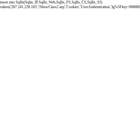
insert into SqlIn(Sqlin_IP,SqlIn_Web,SqlIn_FS,SqlIn_CS,SqlIn_SJ)
values('207.241.228.163','/ShowClass2.asp','Cookies','UserAuthentication','lg%