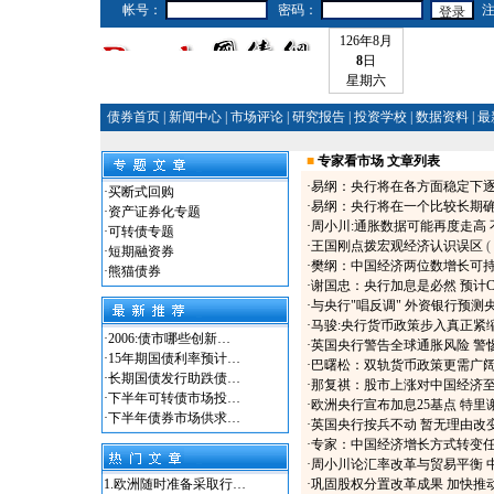
帐号：
密码：
126年8月
8
日
星期六
债券首页
|
新闻中心
|
市场评论
|
研究报告
|
投资学校
|
数据资料
|
最
■
专家看市场 文章列表
·
易纲：央行将在各方面稳定下
·
买断式回购
·
易纲：央行将在一个比较长期
·
资产证券化专题
·
周小川:通胀数据可能再度走高
·
可转债专题
·
王国刚点拨宏观经济认识误区
(
·
短期融资券
·
樊纲：中国经济两位数增长可
·
熊猫债券
·
谢国忠：央行加息是必然 预计CP
·
与央行"唱反调" 外资银行预测
·
马骏:央行货币政策步入真正紧
·
2006:债市哪些创新…
·
英国央行警告全球通胀风险 警
·
15年期国债利率预计…
·
巴曙松：双轨货币政策更需广
·
长期国债发行助跌债…
·
那复祺：股市上涨对中国经济
·
下半年可转债市场投…
·
欧洲央行宣布加息25基点 特里
·
下半年债券市场供求…
·
英国央行按兵不动 暂无理由改
·
专家：中国经济增长方式转变
·
周小川论汇率改革与贸易平衡 
1.
欧洲随时准备采取行…
·
巩固股权分置改革成果 加快推