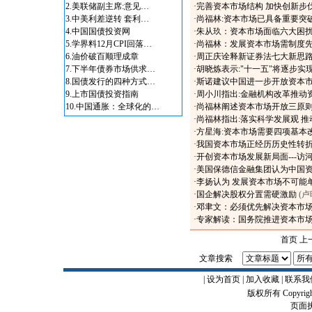
2.
美联储副主席:意见…
·
完善资本市场结构 加快创新步
3.
中美利差逆转 套利…
·
尚福林:资本市场已具备重要突
4.
中国国债投资网
·
朱从玖：资本市场面临六大困
5.
学界料12月CPI回落…
·
尚福林：发展资本市场需制度
6.
油价破百顺理成章
·
周正庆诠释新证券法七大新思路
7.
下半年债券市场供求…
·
胡晓炼表示:"十一五"将逐步实
8.
国债发行的四种方式…
·
斯诺建议中国进一步开放资本
9.
上市国债投资指南
·
周小川指出:金融机构改革推动
10.
中国通胀：全球化的…
·
尚福林阐述资本市场开放三原
·
尚福林指出:落实科学发展观 
·
方星海:资本市场需要四项基本
·
我国资本市场正经历历史性转
·
开创资本市场发展新局面---访
·
美国保德信金融集团认为中国
·
李扬认为 发展资本市场不可能
·
国企解决股权分置需硬激励
(
·
邓聿文：必须优先解决资本市
·
专家解读：国务院推进资本市
首页 上
文章搜索
|
设为首页
|
加入收藏
|
联系我
版权所有 Copyrigh
页面执